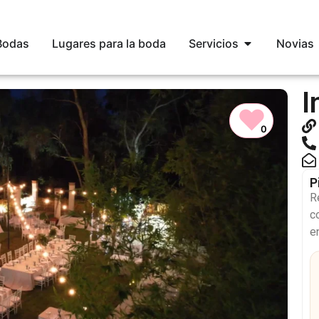
 Bodas
Lugares para la boda
Servicios
Novias
I
♥
0
P
R
c
e